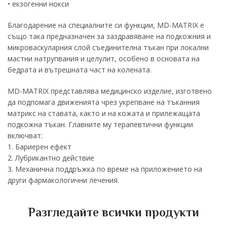
• екзогенни нокси
Благодарение на специалните си функции, MD-MATRIX е
също така предназначен за заздравяване на подкожния и
микроваскуларния слой съединителна тъкан при локални
мастни натрупвания и целулит, особено в основата на
бедрата и вътрешната част на колената.
MD-MATRIX представлява медицинско изделие, изготвено
да подпомага движенията чрез укрепване на тъканния
матрикс на ставата, както и на кожата и прилежащата
подкожна тъкан. Главните му терапевтични функции
включват:
1. Бариерен ефект
2. Лубрикантно действие
3. Механична поддръжка по време на приложението на
други фармакологични лечения.
Разгледайте всички продукти