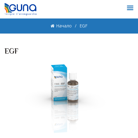
Начало
EGF
EGF