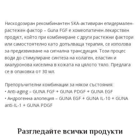
Нискодозиран рекомбинантен SKA-активиран епидермален-
растежен фактор – Guna FGF е хомеопатичен лекарствен
продукт, който при комбиниране с други растежни фактори
или самостоятелно като допълваща терапия, се използва
за предизвикване на сигнална трансдукция. Този процес
води до стимулиране синтеза на колаген, еластин и
хиалуронова киселина в кожата на цялото тяло. Предлага
се в опаковка от 30 мл.
Препоръчителни комбинации за някои състояния:
• Anti-aging – GUNA FGF + GUNA PDGF + GUNA EGF
• Андрогенна алопеция – GUNA EGF + GUNA IL-10 + GUNA
anti-IL-1 + GUNA PDGF
Разгледайте всички продукти