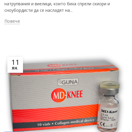
натрупвания и виелици, които биха спрели скиори и
сноубордисти да се насладят на...
Повече
11
ЯН.