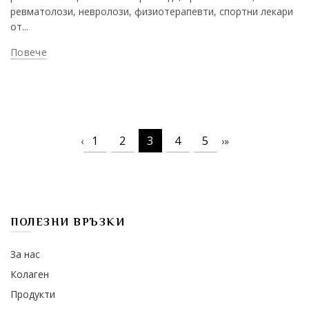
ревматолози, невролози, физиотерапевти, спортни лекари
от...
Повече
1
2
3
4
5
‹
›
»
ПОЛЕЗНИ ВРЪЗКИ
За нас
Колаген
Продукти