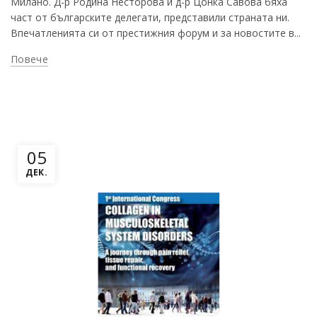
Милано. Д-р Родина Несторова и д-р Цонка Савова бяха
част от българските делегати, представили страната ни.
Впечатленията си от престижния форум и за новостите в...
Повече
05
ДЕК.