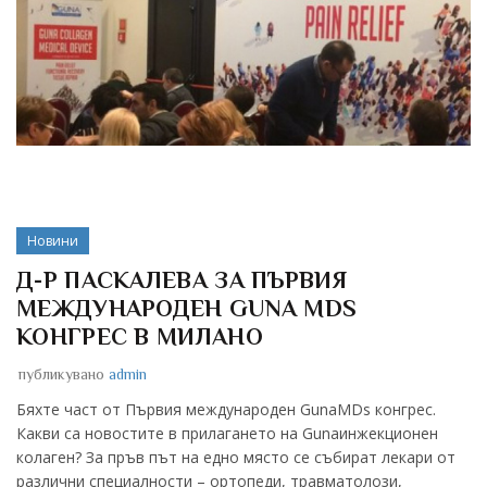
Новини
Д-Р ПАСКАЛЕВА ЗА ПЪРВИЯ
МЕЖДУНАРОДЕН GUNA MDS
КОНГРЕС В МИЛАНО
публикувано
admin
Бяхте част от Първия международен GunaMDs конгрес.
Какви са новостите в прилаганeто на Gunaинжекционeн
колаген? За пръв път на едно място се събират лекари от
различни специалности – ортопеди, травматолози,