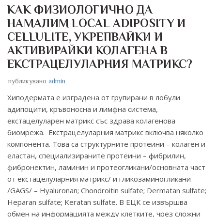
КАК ФИЗИОЛОГИЧНО ДА
НАМАЛИМ LOCAL ADIPOSITY И
CELLULITE, УКРЕПВАЙКИ И
АКТИВИРАЙКИ КОЛАГЕНА В
ЕКСТРАЦЕЛУЛАРНИЯ МАТРИКС?
публикувано
admin
Хиподермата е изградена от групирани в лобули
адипоцити, кръвоносна и лимфна система,
екстацелуларен матрикс със здрава колагенова
биомрежа. Екстрацелуларния матрикс включва няколко
компонента. Това са структурните протеини – колаген и
еластан, специализираните протеини – фибрилин,
фибронектин, ламинин и протеогликани/основната част
от екстацелуларния матрикс/ и гликозаминогликани
/GAGS/ – Hyaluronan; Chondroitin sulfate; Dermatan sulfate;
Heparan sulfate; Keratan sulfate. В ЕЦК се извършва
обмен на информацията между клетките, чрез сложни