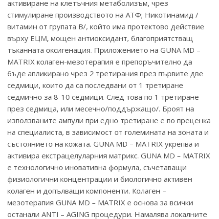
активиране на клетъчния метаболизъм, чрез
стимулиране производството на АТФ; Никотинамид /
витамин от групата В/, който има протектово действие
върху ЕЦМ, мощен антиоксидант, благоприятстващ
тъканната оксигенация. Приложението на GUNA MD –
MATRIX колаген-мезотерапия е препоръчително да
бъде апликирано чрез 2 третирания през първите две
седмици, които да са последвани от 1 третиране
седмично за 8-10 седмици. След това по 1 третиране
през седмица, или месечно/поддържащо/. Броят на
използваните ампули при едно третиране е по преценка
на специалиста, в зависимост от големината на зоната и
състоянието на кожата. GUNA MD – MATRIX укрепва и
активира екстрацелуларния матрикс. GUNA MD – MATRIX
е технологично иновативна формула, съчетаващи
физиологични концентрации и биологично активен
колаген и допълващи компоненти. Колаген –
мезотерапия GUNA MD – MATRIX е основа за всички
останали ANTI – AGING процедури. Намалява локалните