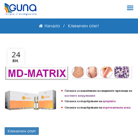
Начало
Клиничен опит
24
ЯН.
Клиничен опит