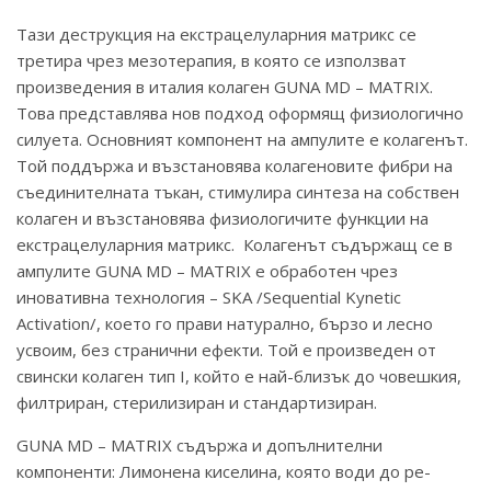
Тази деструкция на екстрацелуларния матрикс се
третира чрез мезотерапия, в която се използват
произведения в италия колаген GUNA MD – MATRIX.
Това представлява нов подход оформящ физиологично
силуета. Основният компонент на ампулите е колагенът.
Той поддържа и възстановява колагеновите фибри на
съединителната тъкан, стимулира синтеза на собствен
колаген и възстановява физиологичите функции на
екстрацелуларния матрикс. Колагенът съдържащ се в
ампулите GUNA MD – MATRIX е обработен чрез
иновативна технология – SKA /Sequential Kynetic
Activation/, което го прави натурално, бързо и лесно
усвоим, без странични ефекти. Той е произведен от
свински колаген тип I, който е най-близък до човешкия,
филтриран, стерилизиран и стандартизиран.
GUNA MD – MATRIX съдържа и допълнителни
компоненти: Лимонена киселина, която води до ре-