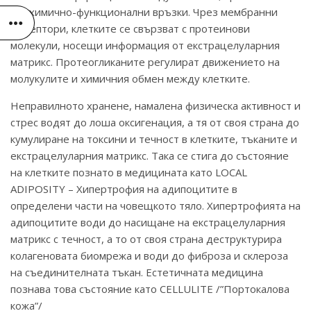
биохимично-функционални връзки. Чрез мембранни
рецептори, клетките се свързват с протеинови
молекули, носещи информация от екстрацелуларния
матрикс. Протеогликаните регулират движението на
молукулите и химичния обмен между клетките.
Неправилното хранене, намалена физическа активност и
стрес водят до лоша оксигенация, а тя от своя страна до
кумулиране на токсини и течност в клетките, тъканите и
екстрацелуларния матрикс. Така се стига до състояние
на клетките познато в медицината като LOCAL
ADIPOSITY – Хипертрофия на адипоцитите в
определени части на човещкото тяло. Хипертрофията на
адипоцитите води до насищане на екстрацелуларния
матрикс с течност, а то от своя страна деструктурира
колагеновата биомрежа и води до фиброза и склероза
на съединителната тъкан. Естетичната медицина
познава това състояние като CELLULITE /”Портокалова
кожа”/