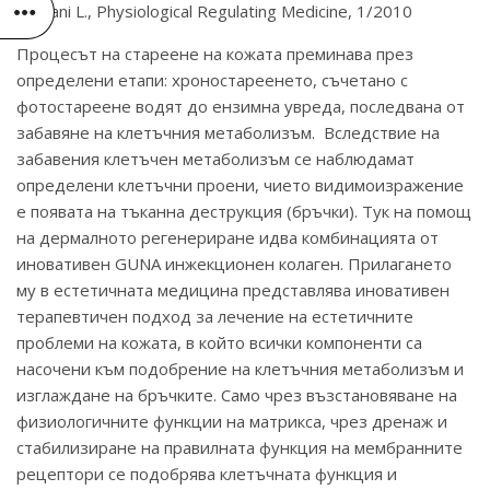
* Milani L., Physiological Regulating Medicine, 1/2010
Процесът на стареене на кожата преминава през
определени етапи: хроностареенето, съчетано с
фотостареене водят до ензимна увреда, последвана от
забавяне на клетъчния метаболизъм. Вследствие на
забавения клетъчен метаболизъм се наблюдамат
определени клетъчни проени, чието видимоизражение
е появата на тъканна деструкция (бръчки). Тук на помощ
на дермалното регенериране идва комбинацията от
иновативен GUNA инжекционен колаген. Прилагането
му в естетичната медицина представлява иновативен
терапевтичен подход за лечение на естетичните
проблеми на кожата, в който всички компоненти са
насочени към подобрение на клетъчния метаболизъм и
изглаждане на бръчките. Само чрез възстановяване на
физиологичните функции на матрикса, чрез дренаж и
стабилизиране на правилната функция на мембранните
рецептори се подобрява клетъчната функция и