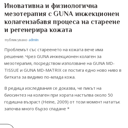
Иновативна и физиологична
мезотерапия с GUNA инжекционен
колагензабавя процеса на стареене
и регенерира кожата
публикувано
admin
Проблемът със стареенето на кожата вече има
решение. Чрез GUNA инжекционен колаген за
мезотерапия, посредством използване на GUNA MD-
TISSUE и GUNA MD-MATRIX се постига едно ново ниво в
битката за видимо по-млада кожа.
В редица изследвания се доказва, че пикът на
биосинтез на колаген при хората настъпва около 50
годишна възраст (Heine, 2009) от този момент нататък
започва много бързо спадане *