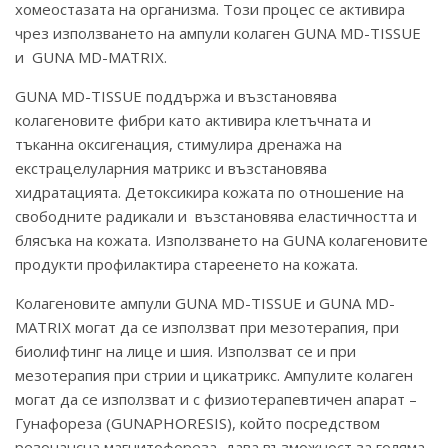
хомеостазата на организма. Този процес се активира
чрез използването на ампули колаген GUNA MD-TISSUE
и GUNA MD-MATRIX.
GUNA MD-TISSUE поддържа и възстановява
колагеновите фибри като активира клетъчната и
тъканна оксигенация, стимулира дренажа на
екстрацелуларния матрикс и възстановява
хидратацията. Детоксикира кожата по отношение на
свободните радикали и възстановява еластичността и
блясъка на кожата. Използването на GUNA колагеновите
продукти профилактира стареенето на кожата.
Колагеновите ампули GUNA MD-TISSUE и GUNA MD-
MATRIX могат да се използват при мезотерапия, при
биолифтинг на лице и шия. Използват се и при
мезотерапия при стрии и цикатрикс. Ампулите колаген
могат да се използват и с физиотерапевтичен апарат –
Гунафореза (GUNAPHORESIS), който посредством
резонансна магнитофореза, дава възможност за голяма