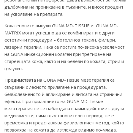
дълбочина на проникване в тъканите, и висок процент
на усвояване на препарата.
Колагеновите ампули GUNA MD-TISSUE и GUNA MD-
MATRIX могат успешно да се комбинират и с други
естетични процедури – ботолинов токсин, филъри,
лазерни терапии. Така се постига по-висока усвояемост
на GUNA инжекционен колаген при третиране на
стареещата кожа, както и на белези по кожата, стрии и
целулит.
Предимствата на GUNA MD-Tissue мезотерапия са
свързани с лесното прилагане на процедурата,
безболезненото й апликиране и липсата на странични
ефекти. При прилагането на GUNA MD-Tissue
мезотерапия не се наблюдава взаимодействие с други
медикаменти, няма възстановителен период, не е
времеемка и представлява физиологичен метод, който
позволява на кожата да изглежда видимо по-млада,