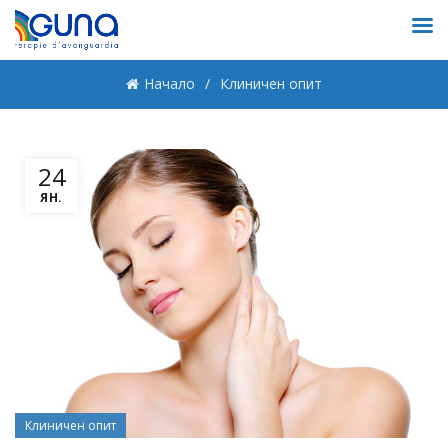
Начало
Клиничен опит
24
ЯН.
Клиничен опит