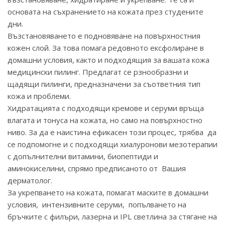
основата на съхранението на кожата през студените
дни.
Възстановяването е подновяване на повърхностния
кожен слой. За това помага редовното ексфолиране в
домашни условия, както и подходящия за вашата кожа
медицински пилинг. Предлагат се рзнообразни и
щадящи пилинги, предназначени за съответния тип
кожа и проблеми.
Хидратацията с подходящи кремове и серуми връща
влагата и тонуса на кожата, но само на повърхностно
ниво. За да е наистина ефикасен този процес, трябва да
се подпомогне и с подходящи хиалуронови мезотерапии
с допълнителни витамини, биопептиди и
аминокиселини, спрямо предписаното от Вашия
дерматолог.
За укрепването на кожата, помагат маските в домашни
условия, интензивните серуми, попълването на
бръчките с филъри, лазерна и IPL светлина за стягане на