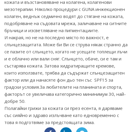
кожата и възстановяване на колагена, колагенови
мезотерапии. Няколко процедури с GUNA инжекционен
колаген, веднъж седмично водят до стягане на кожата,
подобряване на съдовата мрежа, заличаване на ситните
бръчици и изсветляване на пигментациите.
И накрая, но не на последно място по важност, е
слънцезащитата. Може би Ви се струва някак странно да
се пазите от слънцето, когато не усещате топлещи лъчи
и е облачно или вали сняг. Слънцето, обаче, си е там и
състарява кожата. Затова хидратиращите кремове,
които използвате, трябва да съдържат слънцезащитен
фактор или да нанасяте фон дьо тен със SPF15 за
градски условия.За любителите на планината и спорта,
факторът се увеличава категорично мининимум 30, най-
добре 50.
Полагайки грижи за кожата си през есента, я даряваме
със сияйно и здраво излъчване като едновременно с
това я подготвяме за предстоящата зима.