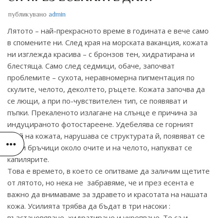
публикувано
admin
Лятото – най-прекрасното време в годината е вече само
в спомените ни. След края на морската ваканция, кожата
ни изглежда красива – с бронзов тен, хидратирана и
блестяща. Само след седмици, обаче, започват
проблемите – сухота, неравномерна пигментация по
скулите, челото, деколтето, ръцете. Кожата започва да
се лющи, а при по-чувствителен тип, се появяват и
пъпки. Прекаленото излагане на слънце е причина за
индуцираното фотостареене. Удебелява се горният
слой на кожата, нарушава се структурата й, появяват се
фини бръчици около очите и на челото, напукват се
капилярите.
Това е времето, в което се опитваме да заличим щетите
от лятото, но нека не забравяме, че и през есента е
важно да внимаваме за здравето и красотата на нашата
кожа. Усилията трябва да бъдат в три насоки :
възстановяване, хидратиране и укрепване. Те са и