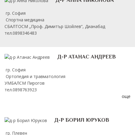
Д-Р АННА НИКОЛОВА
гр. София
Спортна медицина
СБАЛТОСМ „Проф. Димитър Шойлев“, Дианабад
тел.0898346483
Д-Р АТАНАС АНДРЕЕВ
гр. София
Ортопедия и травматология
УМБАЛСМ Пирогов
тел.0898763923
още
Д-Р БОРИЛ ЮРУКОВ
гр. Плевен